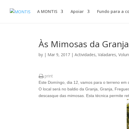
A MONTIS
Apoiar
Fundo para a c
Às Mimosas da Granja
by
|
Mar 9, 2017
|
Actividades
,
Valadares
,
Volun
print
Este Domíngo, dia 12, vamos para o terreno em d
O local será no baldio da Granja, Granja, Fregue
descasque das mimosas. Esta técnica permite reti