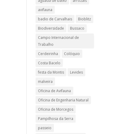
aguada de baixo
arrozais
avifauna
badio de Carvalhais
Bioblitz
Biodiversidade
Bussaco
Campo Internacional de
Trabalho
Cerdeirinha
Colóquio
Costa Bacelo
festa da Montis
Levides
malveira
Oficina de Avifauna
Oficina de Engenharia Natural
Oficina de Morcegos
Pampilhosa da Serra
passeio