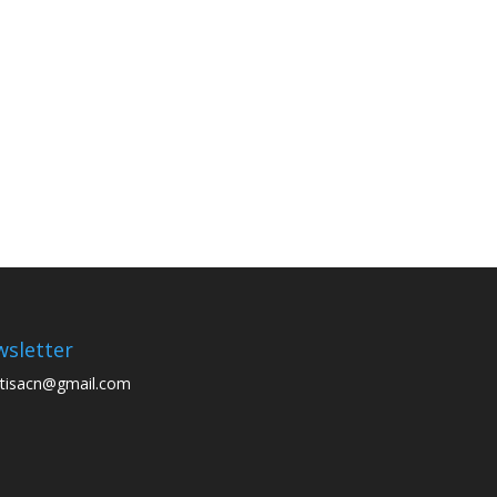
sletter
tisacn@gmail.com