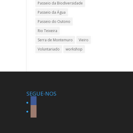
Passeio da Biodiversidade
Passeio da Água
Passeio do Outono
Rio Teixeira
Serra de Montemuro
Vieiro
Voluntariado
workshop
SEGUE-NOS