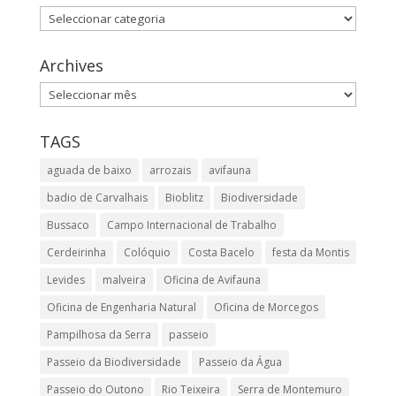
Categories
Archives
Archives
TAGS
aguada de baixo
arrozais
avifauna
badio de Carvalhais
Bioblitz
Biodiversidade
Bussaco
Campo Internacional de Trabalho
Cerdeirinha
Colóquio
Costa Bacelo
festa da Montis
Levides
malveira
Oficina de Avifauna
Oficina de Engenharia Natural
Oficina de Morcegos
Pampilhosa da Serra
passeio
Passeio da Biodiversidade
Passeio da Água
Passeio do Outono
Rio Teixeira
Serra de Montemuro