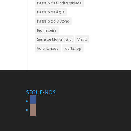
Passeio da Biodiversidade
Passeio da Água
Passeio do Outono
Rio Teixeira
Serra de Montemuro
Vieiro
Voluntariado
workshop
SEGUE-NOS