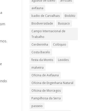
aguada de baixo
arrozais
avifauna
 a
badio de Carvalhais
Bioblitz
Biodiversidade
Bussaco
 com
Campo Internacional de
Trabalho
emos.
Cerdeirinha
Colóquio
Costa Bacelo
festa da Montis
Levides
de
malveira
Oficina de Avifauna
zendo
Oficina de Engenharia Natural
Oficina de Morcegos
Pampilhosa da Serra
passeio