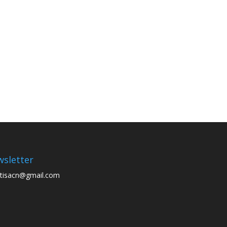
sletter
tisacn@gmail.com