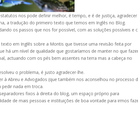
statutos nos pode definir melhor, é tempo, e é de justiça, agradecer
na, a tradução do primeiro texto que temos em Inglês no Blog.
ando os passos que nos for possível, com as soluções possíveis e
exto em Inglês sobre a Montis que tivesse uma revisão feita por
rque há um nível de qualidade que gostaríamos de manter no que faz
al, actuando com os pés bem assentes na terra mas a cabeça no
esolveu o problema, é justo agradecer-lhe.
cer à Abreu e Advogados (que também nos aconselhou no processo 
 pedir nada em troca.
paradores fixos à direita do blog, um espaço próprio para
idade de mais pessoas e instituições de boa vontade para irmos fa