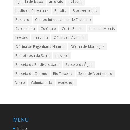
aguada de baixo
arrozais
avifauna
badio de Carvalhais
Bioblitz
Biodiversidade
Bussaco
Campo Internacional de Trabalho
Cerdeirinha
Colóquio
Costa Bacelo
festa da Montis
Levides
malveira
Oficina de Avifauna
Oficina de Engenharia Natural
Oficina de Morcegos
Pampilhosa da Serra
passeio
Passeio da Biodiversidade
Passeio da Água
Passeio do Outono
Rio Teixeira
Serra de Montemuro
Vieiro
Voluntariado
workshop
MENU
Inicio