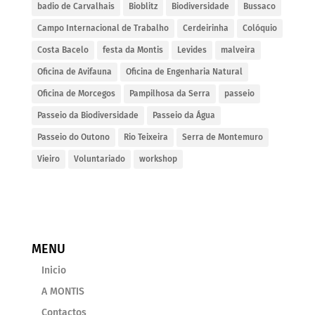
badio de Carvalhais
Bioblitz
Biodiversidade
Bussaco
Campo Internacional de Trabalho
Cerdeirinha
Colóquio
Costa Bacelo
festa da Montis
Levides
malveira
Oficina de Avifauna
Oficina de Engenharia Natural
Oficina de Morcegos
Pampilhosa da Serra
passeio
Passeio da Biodiversidade
Passeio da Água
Passeio do Outono
Rio Teixeira
Serra de Montemuro
Vieiro
Voluntariado
workshop
MENU
Inicio
A MONTIS
Contactos