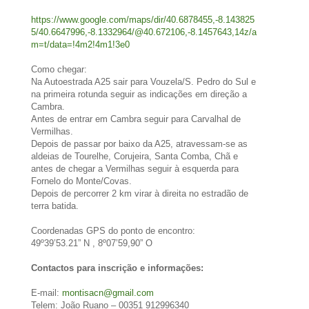
https://www.google.com/maps/dir/40.6878455,-8.143825
5/40.6647996,-8.1332964/@40.672106,-8.1457643,14z/a
m=t/data=!4m2!4m1!3e0
Como chegar:
Na Autoestrada A25 sair para Vouzela/S. Pedro do Sul e
na primeira rotunda seguir as indicações em direção a
Cambra.
Antes de entrar em Cambra seguir para Carvalhal de
Vermilhas.
Depois de passar por baixo da A25, atravessam-se as
aldeias de Tourelhe, Corujeira, Santa Comba, Chã e
antes de chegar a Vermilhas seguir à esquerda para
Fornelo do Monte/Covas.
Depois de percorrer 2 km virar à direita no estradão de
terra batida.
Coordenadas GPS do ponto de encontro:
49º39’53.21” N , 8º07’59,90” O
Contactos para inscrição e informações:
E-mail:
montisacn@gmail.com
Telem: João Ruano – 00351 912996340