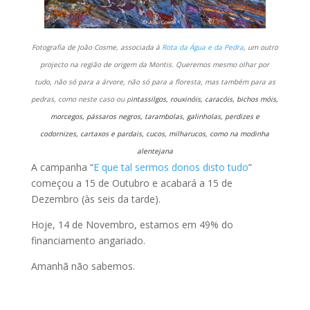
Fotografia de João Cosme, associada à
Rota da Água e da Pedra
, um outro
projecto na região de origem da Montis. Queremos mesmo olhar por
tudo, não só para a árvore, não só para a floresta, mas também para as
pedras, como neste caso ou p
intassilgos, rouxinóis, c
aracóis, bichos móis,
m
orcegos, pássaros negros, t
arambolas, galinholas, p
erdizes e
codornizes, c
artaxos e pardais, c
ucos, milharucos,
como na modinha
alentejana
A campanha “
E que tal sermos donos disto tudo
”
começou a 15 de Outubro e acabará a 15 de
Dezembro (às seis da tarde).
Hoje, 14 de Novembro, estamos em 49% do
financiamento angariado.
Amanhã não sabemos.