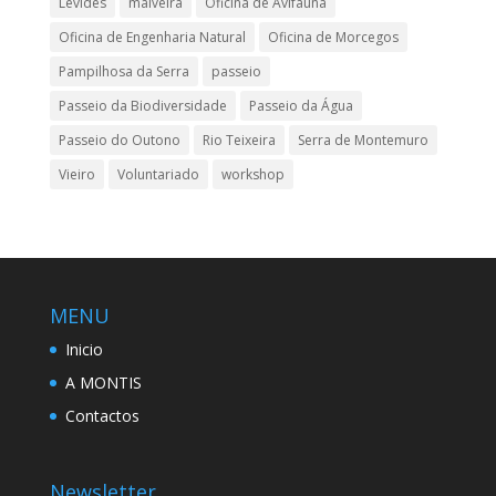
Levides
malveira
Oficina de Avifauna
Oficina de Engenharia Natural
Oficina de Morcegos
Pampilhosa da Serra
passeio
Passeio da Biodiversidade
Passeio da Água
Passeio do Outono
Rio Teixeira
Serra de Montemuro
Vieiro
Voluntariado
workshop
MENU
Inicio
A MONTIS
Contactos
Newsletter