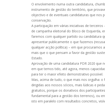
O envolvimento numa outra candidatura, chumb
instrumento de gestão do território, que prov
objectivo e de eventuais candidaturas que nos
conservação.
A participação em várias iniciativas de terceir
de campanha eleitorial do Bloco de Esquerda, e
faremos com qualquer partido ou candidatura qu
apresentar publicamente o que fazemos (recusa
qualquer acção política) – em que procuramos ap
mais que o que pensam a favor da gestão suste
Estado.
Aprovação de uma candidatura PDR 2020 que nos
em que temos tido, até agora, menos capacidad
para ter o maior efeito demonstrativo possível.
Mas, acima de tudo, o que mais nos orgulha: o f
dirigidas aos nossos sócios, mais lúdicas e pe
gratuitos, porque os donativos dos participante
fundamental para a gestão dos terrenos), ou e
isto em paralelo com resultados concretos, visí