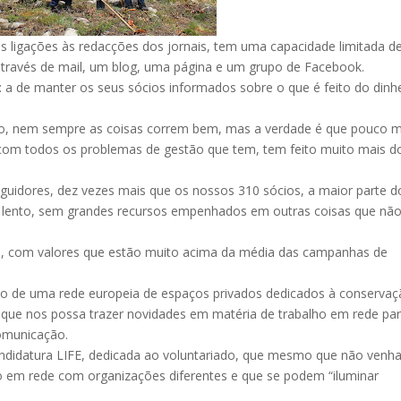
 ligações às redacções dos jornais, tem uma capacidade limitada d
através de mail, um blog, uma página e um grupo de Facebook.
 a de manter os seus sócios informados sobre o que é feito do dinh
o, nem sempre as coisas correm bem, mas a verdade é que pouco m
 com todos os problemas de gestão que tem, tem feito muito mais d
uidores, dez vezes mais que os nossos 310 sócios, a maior parte d
e lento, sem grandes recursos empenhados em outras coisas que nã
 com valores que estão muito acima da média das campanhas de
ão de uma rede europeia de espaços privados dedicados à conservaç
que nos possa trazer novidades em matéria de trabalho em rede par
omunicação.
ndidatura LIFE, dedicada ao voluntariado, que mesmo que não venha
o em rede com organizações diferentes e que se podem “iluminar