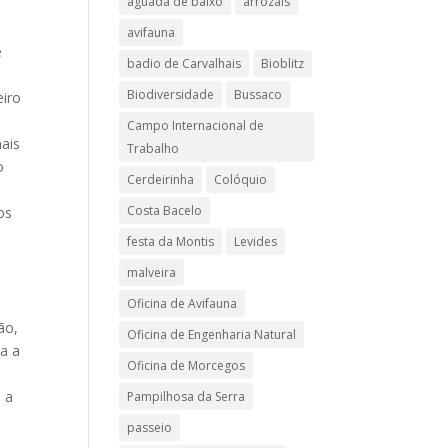
aguada de baixo
arrozais
avifauna
e
badio de Carvalhais
Bioblitz
Biodiversidade
Bussaco
eiro
Campo Internacional de
ais
Trabalho
o
Cerdeirinha
Colóquio
Costa Bacelo
os
o
festa da Montis
Levides
malveira
Oficina de Avifauna
ão,
Oficina de Engenharia Natural
a a
Oficina de Morcegos
 a
Pampilhosa da Serra
passeio