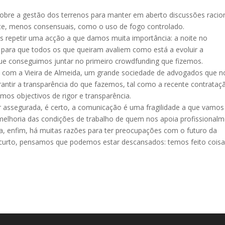
bre a gestão dos terrenos para manter em aberto discussões racio
te, menos consensuais, como o uso de fogo controlado.
 repetir uma acção a que damos muita importância: a noite no
, para que todos os que queiram avaliem como está a evoluir a
ue conseguimos juntar no primeiro crowdfunding que fizemos.
o com a Vieira de Almeida, um grande sociedade de advogados que n
antir a transparência do que fazemos, tal como a recente contrataç
smos objectivos de rigor e transparência.
ar assegurada, é certo, a comunicação é uma fragilidade a que vamos
melhoria das condições de trabalho de quem nos apoia profissional
a, enfim, há muitas razões para ter preocupações com o futuro da
curto, pensamos que podemos estar descansados: temos feito cois