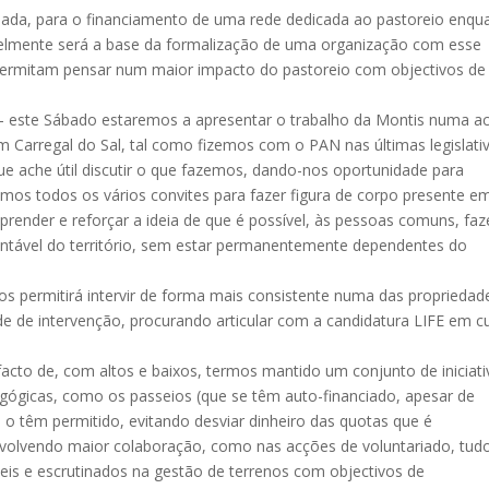
ada, para o financiamento de uma rede dedicada ao pastoreio enqu
avelmente será a base da formalização de uma organização com esse
 permitam pensar num maior impacto do pastoreio com objectivos de
os – este Sábado estaremos a apresentar o trabalho da Montis numa a
m Carregal do Sal, tal como fizemos com o PAN nas últimas legislati
e ache útil discutir o que fazemos, dando-nos oportunidade para
mos todos os vários convites para fazer figura de corpo presente e
render e reforçar a ideia de que é possível, às pessoas comuns, faz
ntável do território, sem estar permanentemente dependentes do
 permitirá intervir de forma mais consistente numa das propriedad
e de intervenção, procurando articular com a candidatura LIFE em c
acto de, com altos e baixos, termos mantido um conjunto de iniciati
dagógicas, como os passeios (que se têm auto-financiado, apesar de
s o têm permitido, evitando desviar dinheiro das quotas que é
nvolvendo maior colaboração, como nas acções de voluntariado, tud
veis e escrutinados na gestão de terrenos com objectivos de