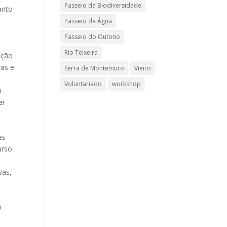
Passeio da Biodiversidade
anto
Passeio da Água
Passeio do Outono
Rio Teixeira
cção
vas e
Serra de Montemuro
Vieiro
Voluntariado
workshop
m
er
es
urso
vas,
o