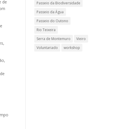
e de
Passeio da Biodiversidade
com
Passeio da Água
Passeio do Outono
ue
Rio Teixeira
Serra de Montemuro
Vieiro
es,
Voluntariado
workshop
ão,
 de
m
tempo