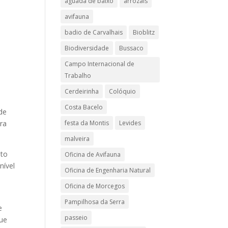
aguada de baixo
arrozais
avifauna
badio de Carvalhais
Bioblitz
Biodiversidade
Bussaco
Campo Internacional de
Trabalho
Cerdeirinha
Colóquio
Costa Bacelo
de
ra
festa da Montis
Levides
malveira
ito
Oficina de Avifauna
nível
Oficina de Engenharia Natural
Oficina de Morcegos
Pampilhosa da Serra
e
passeio
que