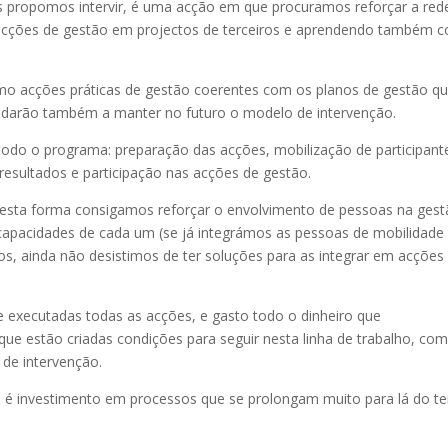
 propomos intervir, é uma acção em que procuramos reforçar a red
 acções de gestão em projectos de terceiros e aprendendo também 
mo acções práticas de gestão coerentes com os planos de gestão q
udarão também a manter no futuro o modelo de intervenção.
 todo o programa: preparação das acções, mobilização de participant
 resultados e participação nas acções de gestão.
desta forma consigamos reforçar o envolvimento de pessoas na gest
 capacidades de cada um (se já integrámos as pessoas de mobilidade
os, ainda não desistimos de ter soluções para as integrar em acções
 executadas todas as acções, e gasto todo o dinheiro que
ue estão criadas condições para seguir nesta linha de trabalho, co
 de intervenção.
z, é investimento em processos que se prolongam muito para lá do 