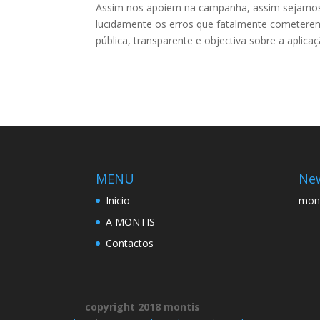
Assim nos apoiem na campanha, assim sejamos 
lucidamente os erros que fatalmente cometeremo
pública, transparente e objectiva sobre a apli
MENU
New
Inicio
mon
A MONTIS
Contactos
copyright 2018 montis