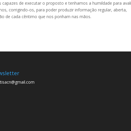
capazes de executar o proposto e tenhamos a humildade para aval
s, corrigindo-os, para poder produzir informação regular, aberta,
cação de cada cêntimo que nos ponham nas mãos.
sletter
tisacn@gmail.com